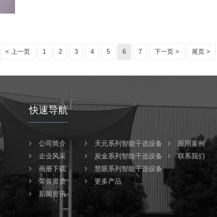
< 上一页
1
2
3
4
5
6
7
下一页 >
尾页 >
快速导航
公司简介
天元系列智能干选设备
应用案例
企业风采
炭金系列智能干选设备
联系我们
画册下载
慧眼系列智能干选设备
荣誉资质
更多产品
新闻资讯